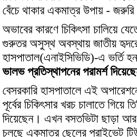
বেঁচে থাকার একমাত্র উপায় - জরু
অভাবের কারণে চিকিৎসা চালিয়ে যেত
গুরুতর অসুস্থ অবস্থায় জাতীয় হৃদ
হাসপাতাল(এনাইসিভিডি)-এ ভর্তি হ
ভালভ প্রতিস্থাপনের পরামর্শ দিয়েছ
বেসরকারি হাসপাতালে এই অপারেশন
পূর্বের চিকিৎসার খরচ চালাতে গিয়ে ত
দিয়েছেন। এখন বসতভিটা ছাড়া আর
চলছে একমাত্র ছেলের প্রাইভেট ট