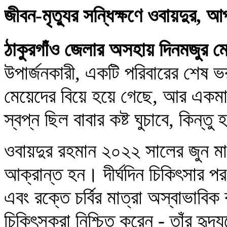
জীবন-মৃত্যুর সন্ধিক্ষণে ওবায়দুর, আ
ঠাকুরগাঁও জেলার অসহায় দিনমজুর ম
উপার্জনকারী, একটি পরিবারের শেষ 
মেয়েদের বিয়ে হয়ে গেছে, আর একমা
স্বপ্ন ছিল বাবার কষ্ট ঘুচাবে, কিন্ত
ওবায়দুর রহমান ২০২২ সালের জুন মাসে
আক্রান্ত হন। দীর্ঘদিন চিকিৎসার পর
এবং রক্তে চর্বির মাত্রা অস্বাভাবিক
চিকিৎসকরা নিশ্চিত করেন - তাঁর হৃদযন