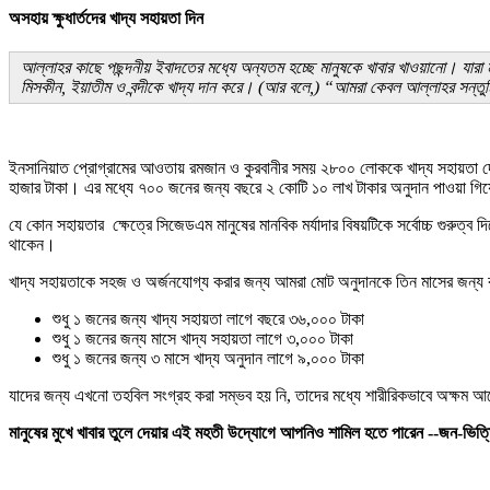
অসহায় ক্ষুধার্তদের খাদ্য সহায়তা দিন
আল্লাহর কাছে পছন্দনীয় ইবাদতের মধ্যে অন্যতম হচ্ছে মানুষকে খাবার খাওয়ানো। যারা 
মিসকীন, ইয়াতীম ও বন্দীকে খাদ্য দান করে। (আর বলে,) “আমরা কেবল আল্লাহর সন্তুষ্
ইনসানিয়াত প্রোগ্রামের আওতায় রমজান ও কুরবানীর সময় ২৮০০ লোককে খাদ্য সহায়তা দেয়
হাজার টাকা। এর মধ্যে ৭০০ জনের জন্য বছরে ২ কোটি ১০ লাখ টাকার অনুদান পাওয়া 
যে কোন সহায়তার ক্ষেত্রে সিজেডএম মানুষের মানবিক মর্যাদার বিষয়টিকে সর্বোচ্চ গুরু
থাকেন।
খাদ্য সহায়তাকে সহজ ও অর্জনযোগ্য করার জন্য আমরা মোট অনুদানকে তিন মাসের জন্য
শুধু ১ জনের জন্য খাদ্য সহায়তা লাগে বছরে ৩৬,০০০ টাকা
শুধু ১ জনের জন্য মাসে খাদ্য সহায়তা লাগে ৩,০০০ টাকা
শুধু ১ জনের জন্য ৩ মাসে খাদ্য অনুদান লাগে ৯,০০০ টাকা
যাদের জন্য এখনো তহবিল সংগ্রহ করা সম্ভব হয় নি, তাদের মধ্যে শারীরিকভাবে অক্
মানুষের মুখে খাবার তুলে দেয়ার এই মহতী উদ্যোগে আপনিও শামিল হতে পারেন --জন-ভিত্