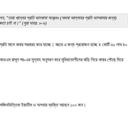
, "তারা খাদ্যের প্রতি ভালবাসা সত্ত্বেও (অথবা আল্লাহর প্রতি ভালবাসার জন্য)
ঞতা চাই না।" (সুরা দাহর: ৮-৯)
্রতি মাসে খাবার সরবারহ করে যাচ্ছে। বছরে এ জন্য প্রয়োজন হচ্ছে ৪ কোটি ৬১ লাখ ৪০
জেডএম রাসূল সাঃ-এর সুন্নাহ অনুসরণ করে সুবিধাভোগীদের বাড়ি গিয়ে খাবার পৌছে দিয়ে
, মসজিদভিত্তিক ইয়াতীম ও অসহায় ব্যক্তি আছেন ১০০ জন।