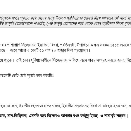
মানুষকে খাবার প্রদান করে তাদের জন্য উত্তম প্রতিদানের ঘোষণা দিয়ে আল্লাহ তা’আলা বলেন
টির জন্যই তোমাদেরকে খাওয়াই, (এর জন্য) তোমাদের কাছ থেকে কোন প্রতিদান কিংবা কৃতজ্
ার পাশাপাশি সিজেডএম ইয়াতিম, বিধবা, প্রতিবন্ধী, উপার্জনে অক্ষম এরকম ১৫১৫ জনকে প
গিয়েছে। বছরে আরো ২ কোটি ৫১ লাখ ৪০ হাজার টাকা প্রয়োজন।
ত্ব দিয়ে থাকে। তাই কোন সুবিধাভোগীকে সিজেডএম অফিসে এসে খাবার সংগ্রহ করতে হয়না, সি
 কয়েকটি ছোট ছোট স্লটে ভাগ করেছিঃ
ষম আছেন ১৫ জন, ইয়াতীম ছেলেমেয়ে ৫০০ জন, ইয়াতীম সন্তানসহ বিধবা মা আছেন ২০০ জন
তিক, মাস-ভিত্তিক, এমনকি বছর হিসেবেও আপনার যখন যতটুকু ইচ্ছে ও সামর্থ্যে সম্ভব।